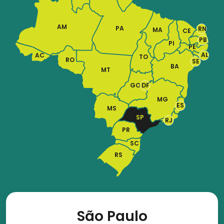
AM
PA
RN
MA
CE
PB
PI
PE
AL
AC
TO
RO
SE
BA
MT
GO
DF
MG
ES
MS
SP
RJ
PR
SC
RS
São Paulo