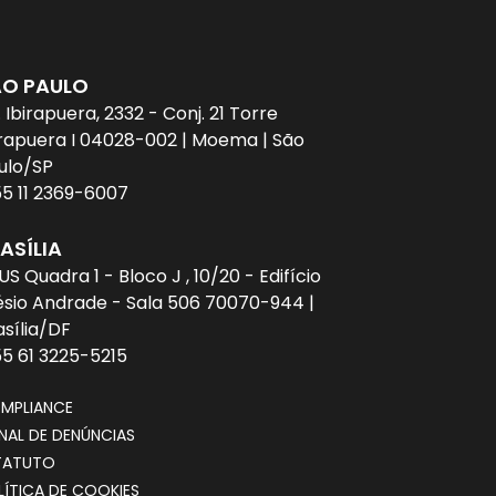
ÃO PAULO
. Ibirapuera, 2332 - Conj. 21 Torre
irapuera I 04028-002 | Moema | São
ulo/SP
55 11 2369-6007
ASÍLIA
US Quadra 1 - Bloco J , 10/20 - Edifício
ésio Andrade - Sala 506 70070-944 |
asília/DF
55 61 3225-5215
MPLIANCE
NAL DE DENÚNCIAS
TATUTO
LÍTICA DE COOKIES