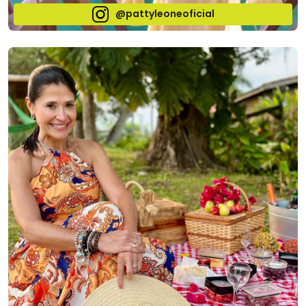
@pattyleoneoficial