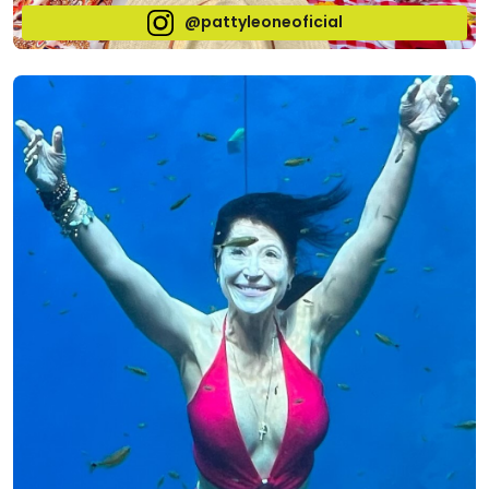
@pattyleoneoficial